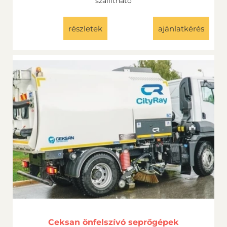
szállítható
részletek
ajánlatkérés
Ceksan önfelszívó seprőgépek