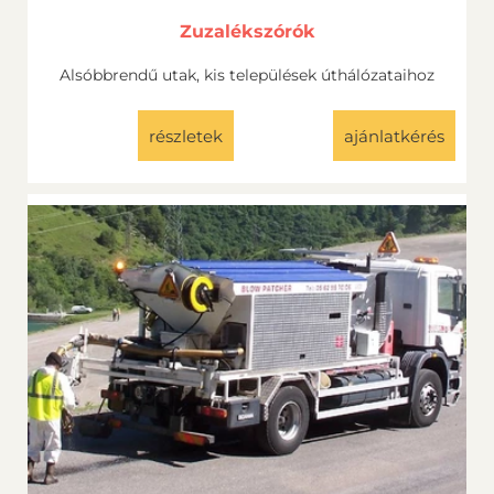
Zuzalékszórók
Alsóbbrendű utak, kis települések úthálózataihoz
részletek
ajánlatkérés