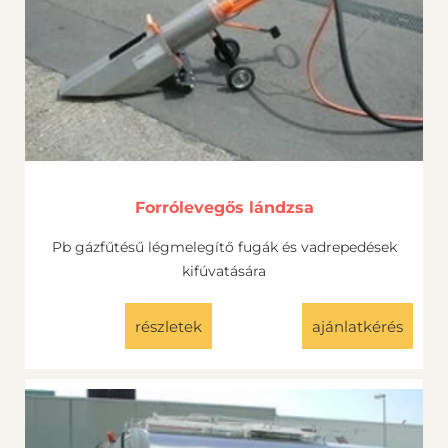
Forrólevegős lándzsa
Pb gázfűtésű légmelegítő fugák és vadrepedések
kifúvatására
részletek
ajánlatkérés