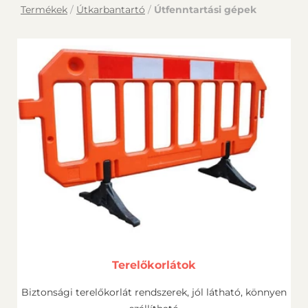
Termékek
/
Útkarbantartó
/
Útfenntartási gépek
Terelőkorlátok
Biztonsági terelőkorlát rendszerek, jól látható, könnyen