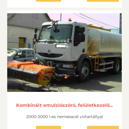
Kombinált emulziószóró, felületkezelő...
2000-3000 l-es nemesacél víztartállyal