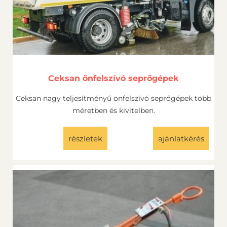
Ceksan önfelszívó seprőgépek
Ceksan nagy teljesítményű önfelszívó seprőgépek több
méretben és kivitelben.
részletek
ajánlatkérés