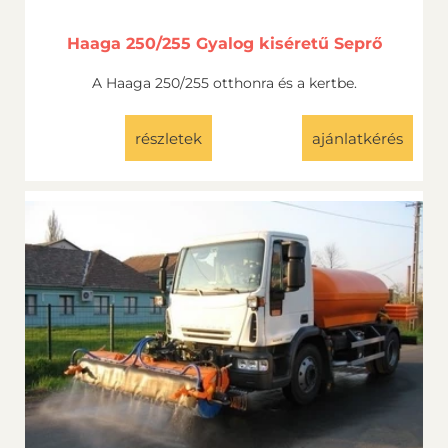
Haaga 250/255 Gyalog kiséretű Seprő
A Haaga 250/255 otthonra és a kertbe.
részletek
ajánlatkérés