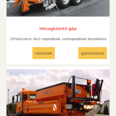
Hézagkiöntő gép
Úthálózaton lévő repedések, vadrepedések kezelésére
részletek
ajánlatkérés