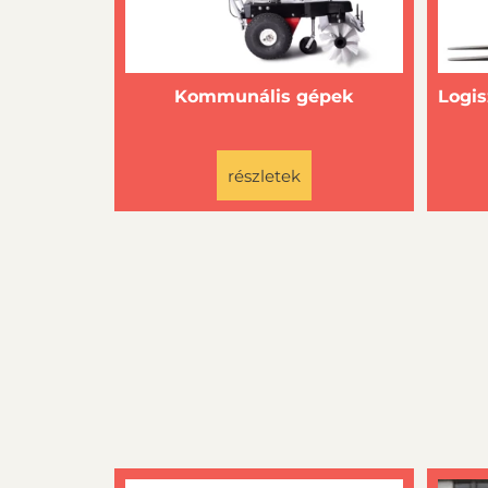
Kommunális gépek
Logis
részletek