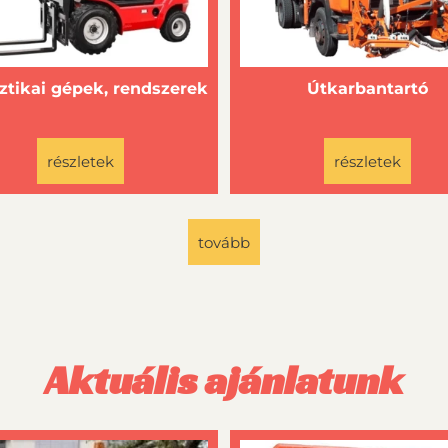
ztikai gépek, rendszerek
Útkarbantartó
részletek
részletek
tovább
Aktuális ajánlatunk