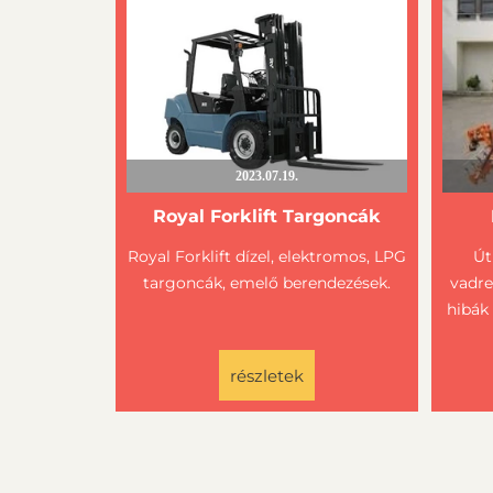
2023.07.19.
Royal Forklift Targoncák
Royal Forklift dízel, elektromos, LPG
Út
targoncák, emelő berendezések.
vadre
hibák
részletek