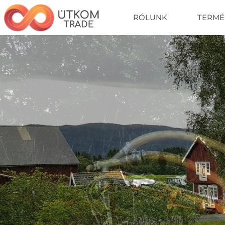
RÓLUNK
TERMÉ
KOMMUNÁLI
LOGISZTIKA
RENDSZ
ÚTKARBA
TERELŐK
LED TER