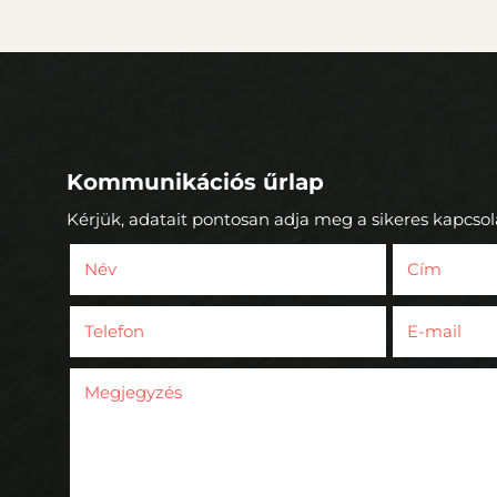
Kommunikációs űrlap
Kérjük, adatait pontosan adja meg a sikeres kapcsol
Név
Cím
(kötelező)
Telefon
E-mail
(kötelező)
(köte
Megjegyzés