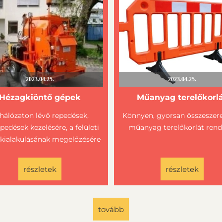
2023.04.25.
2023.04.25.
Hézagkiöntő gépek
Műanyag terelőkorl
hálózaton lévő repedések,
Könnyen, gyorsan összeszer
pedések kezelésére, a felületi
műanyag terelőkorlát rend
 kialakulásának megelőzésére
részletek
részletek
tovább