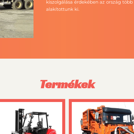
kiszolgálása érdekében az ország több 
alakítottunk ki.
Termékek