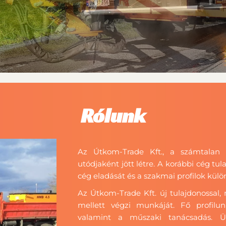
DEZÉSEK
OROK
Rólunk
Az Útkom-Trade Kft., a számtalan 
utódjaként jött létre. A korábbi cég tu
cég eladását és a szakmai profilok kül
Az Útkom-Trade Kft. új tulajdonossa
mellett végzi munkáját. Fő profilunk
valamint a műszaki tanácsadás. Ü