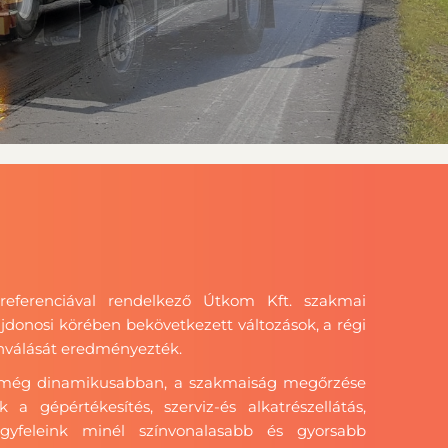
referenciával rendelkező Útkom Kft. szakmai
lajdonosi körében bekövetkezett változások, a régi
önválását eredményezték.
l, még dinamikusabban, a szakmaiság megőrzése
 a gépértékesítés, szerviz-és alkatrészellátás,
gyfeleink minél színvonalasabb és gyorsabb