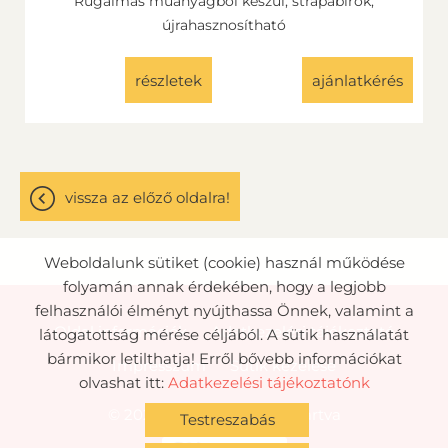
Rugalmas műanyagból készül, strapabírók,
újrahasznosítható
részletek
ajánlatkérés
vissza az előző oldalra!
Weboldalunk sütiket (cookie) használ működése
folyamán annak érdekében, hogy a legjobb
felhasználói élményt nyújthassa Önnek, valamint a
Oldal információk
Adatkezelési tájékoztató
látogatottság mérése céljából. A sütik használatát
bármikor letilthatja! Erről bővebb információkat
Impresszum
Sütik kezelése
olvashat itt:
Adatkezelési tájékoztatónk
© 2026 - Minden jog fenntartva
Testreszabás