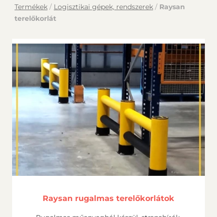
Termékek
/
Logisztikai gépek, rendszerek
/
Raysan
terelőkorlát
Raysan rugalmas terelőkorlátok