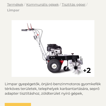
Termékek
/
Kommunális gépek
/
Tisztítás gépei
/
Limpar
2
+
Limpar gyepégetők, önjáró benzinmotoros gyomkefék
térköves területek, telephelyek karbantartására, seprő
adapter tisztításhoz, zöldterület nyíró gépek,