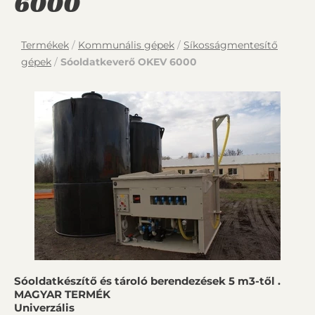
6000
Termékek
/
Kommunális gépek
/
Síkosságmentesítő
gépek
/
Sóoldatkeverő OKEV 6000
Sóoldatkészítő és tároló berendezések 5 m3-től .
MAGYAR TERMÉK
Univerzális