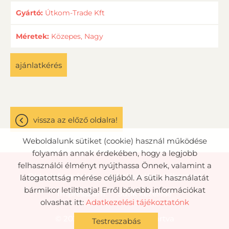
Gyártó:
Útkom-Trade Kft
Méretek:
Közepes, Nagy
ajánlatkérés
vissza az előző oldalra!
Weboldalunk sütiket (cookie) használ működése
folyamán annak érdekében, hogy a legjobb
felhasználói élményt nyújthassa Önnek, valamint a
Oldal információk
Adatkezelési tájékoztató
látogatottság mérése céljából. A sütik használatát
bármikor letilthatja! Erről bővebb információkat
Impresszum
Sütik kezelése
olvashat itt:
Adatkezelési tájékoztatónk
© 2026 - Minden jog fenntartva
Testreszabás