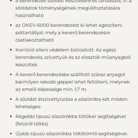
a berendezés sóoldat készítésére és tárolására, ill. a
sóoldatok töménységének megváltoztatására
használható
az OKEV-6000 berendezést ki lehet egészíteni
póttartállyal, mely a keverő berendezésre
csatlakoztatható
Korrózió elleni védelem biztosított. Az egész
berendezés, szivattyúk és az elosztók műanyagból
készültek.
A keverő berendezésbe szállított száraz anyagot
bármilyen rakodó géppel lehet feltölteni, melynek
az emelő képessége min. 1,7 m.
A sóoldat átszivattyúzása a sószóróba két módon
lehetséges:
Régebbi típusú sószórókba töltőkar segítségével
(felülről töltés)
Újabb típusú sószórókba töltőtömlő segítségével.