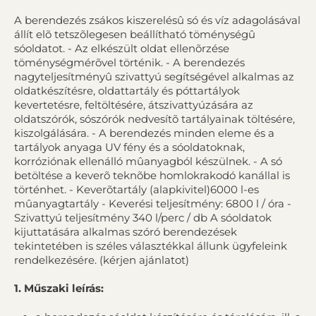
A berendezés zsákos kiszerelésû só és víz adagolásával
állít elõ tetszõlegesen beállítható töménységû
sóoldatot. - Az elkészült oldat ellenõrzése
töménységmérõvel történik. - A berendezés
nagyteljesítményû szivattyú segítségével alkalmas az
oldatkészítésre, oldattartály és póttartályok
kevertetésre, feltöltésére, átszivattyúzására az
oldatszórók, sószórók nedvesítõ tartályainak töltésére,
kiszolgálására. - A berendezés minden eleme és a
tartályok anyaga UV fény és a sóoldatoknak,
korróziónak ellenálló mûanyagból készülnek. - A só
betöltése a keverõ teknõbe homlokrakodó kanállal is
történhet. - Keverõtartály (alapkivitel)6000 l-es
mûanyagtartály - Keverési teljesítmény: 6800 l / óra -
Szivattyú teljesítmény 340 l/perc / db A sóoldatok
kijuttatására alkalmas szóró berendezések
tekintetében is széles választékkal állunk ügyfeleink
rendelkezésére. (kérjen ajánlatot)
1. Műszaki leírás: