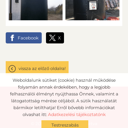
Facebook
X
vissza az előző oldalra!
Weboldalunk sütiket (cookie) használ működése
folyamán annak érdekében, hogy a legjobb
felhasználói élményt nyújthassa Önnek, valamint a
Oldal információk
Adatkezelési tájékoztató
látogatottság mérése céljából. A sütik használatát
bármikor letilthatja! Erről bővebb információkat
Impresszum
Sütik kezelése
olvashat itt:
Adatkezelési tájékoztatónk
© 2026 - Minden jog fenntartva
Testreszabás