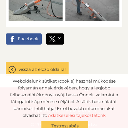
Facebook
X
vissza az előző oldalra!
Weboldalunk sütiket (cookie) használ működése
folyamán annak érdekében, hogy a legjobb
felhasználói élményt nyújthassa Önnek, valamint a
Oldal információk
Adatkezelési tájékoztató
látogatottság mérése céljából. A sütik használatát
bármikor letilthatja! Erről bővebb információkat
Impresszum
Sütik kezelése
olvashat itt:
Adatkezelési tájékoztatónk
© 2026 - Minden jog fenntartva
Testreszabás