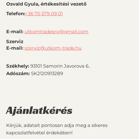
Osvald Gyula, értékesítési vezető
Telefon:
+36 70 579 09 01
E-mail:
utkomtradesro@gmail.com
Szerviz
E-mail:
szerviz@utkom-trade.hu
Székhely:
93101 Samorin Javorova 6..
Adószám:
SK2120913289
Ajánlatkérés
Kérjük, adatait pontosan adja meg a sikeres
kapcsolatfelvétel érdekében!