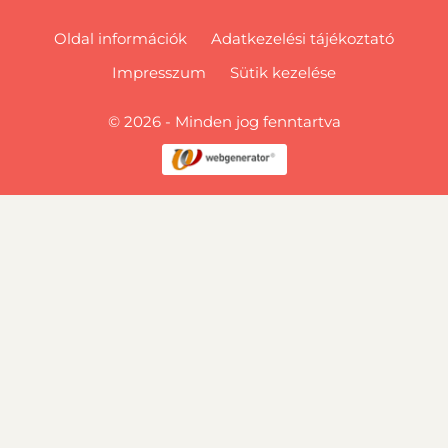
Oldal információk
Adatkezelési tájékoztató
Impresszum
Sütik kezelése
© 2026 - Minden jog fenntartva