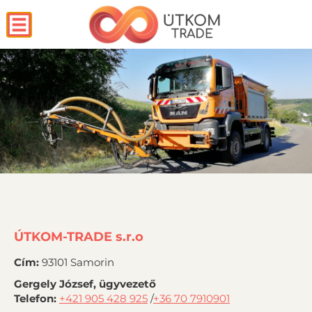
ÚTKOM-TRADE s.r.o
Cím:
93101 Samorin
Gergely József, ügyvezető
Telefon:
+421 905 428 925
/
+36 70 7910901